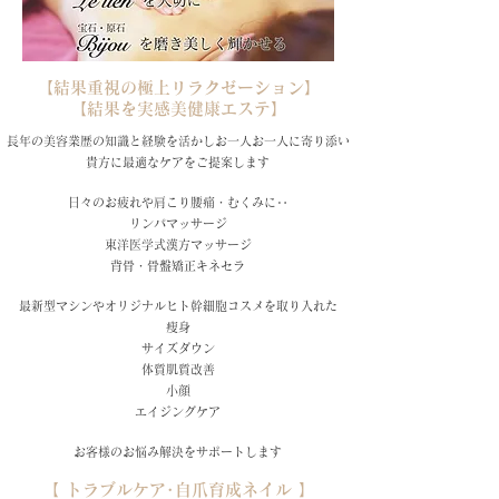
【結果重視の極上リラクゼーション】
【結果を実感美健康エステ】
長年の美容業歴の知識と経験を活かしお一人お一人に寄り添い
貴方に最適なケアをご提案します
日々のお疲れや肩こり腰痛・むくみに‥
リンパマッサージ
東洋医学式漢方マッサージ
背骨・骨盤矯正キネセラ
最新型マシンやオリジナルヒト幹細胞コスメを取り入れた
痩身
サイズダウン
体質肌質改善
小顔
エイジングケア
お客様のお悩み解決をサポートします
【 トラブルケア･自爪育成ネイル 】