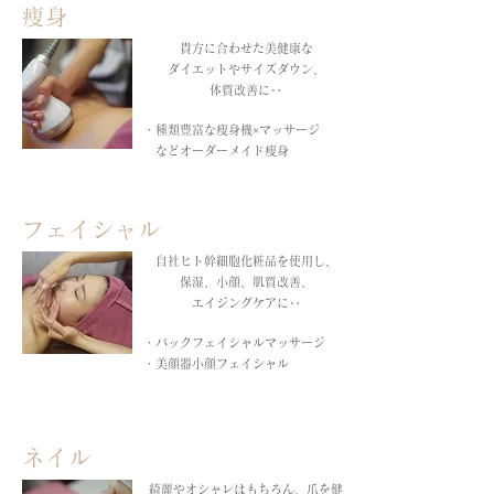
痩身
貴方に合わせた美健康な
ダイエットやサイズダウン、
体質改善に‥
・種類豊富な痩身機×マッサージ
などオーダーメイド痩身
フェイシャル
自社ヒト幹細胞化粧品を使用し、
保湿、小顔、肌質改善、
エイジングケアに‥
・パックフェイシャルマッサージ
・美顔器小顔フェイシャル
ネイル
綺麗やオシャレはもちろん、爪を健