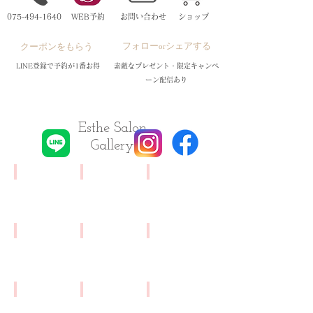
075-494-1640
WEB予約
お問い合わせ
ショップ
フォロー
シェアする
​クーポンをもらう
or
LINE登録で予約が1番お得
素敵なプレゼント・限定キャンペ
ーン配信あり
Esthe Salon
Gallery
カウンセリングスペース
こだわりの内装
施術ルーム
し
サ
赤
っ
ロ
の
か
ン
タ
り
内
オ
リンパマッサージ
キャビテーション
EMS
カ
は
ル
滞
筋
ウ
華
が
っ
肉
ン
や
映
た
運
セ
か
え
リ
動
リ
な
る
キネスティックセラピー
水素吸入
ヒト幹細胞導入コース
ン
を
理
直
今
ン
イ
施
パ
さ
学
接
話